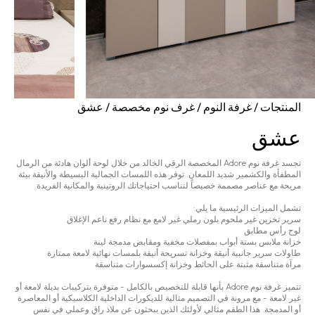
المنتجات
/
غرفة النوم
/
غرف نوم مخصصة
/
عشق
عشق
تجسد غرفة نوم Adore المخصصة الرقي الخالد من خلال لوحة ألوان هادئة من الرمال
المطفأة والكشمير شديد اللمعان. توفر هذه اللمسات الجمالية البسيطة والأنيقة بيئة
مريحة مع عناصر مصممة خصيصاً لتناسب احتياجاتك الروتينية والمكانية الفريدة.
تشمل الميزات الرئيسية ما يلي:
سرير تخزين غير ملحوم بلون رملي غير لامع مع نظام رفع ناعم الإغلاق
لوح رأس مطابق
خزانة ملابس بستة أبواب بمفصلات مخفية ومقابض مدمجة لينة
طاولات سرير جانبية أنيقة وخزانة تسريحة أنيقة بلمسات نهائية لامعة ممتازة
مرآة متناسقة مثبتة على الحائط وخزانة إكسسوارات متناسقة
تتميز غرفة نوم Adore بأنها قابلة للتخصيص بالكامل - متوفرة بتركيبات بديلة لامعة أو
غير لامعة - مع مرونة في التصميم مثالية للديكورات الداخلية الكلاسيكية أو المعاصرة
أو المدمجة. هذا الطقم مثالي لأولئك الذين يبحثون عن ملاذ راقٍ وعملي في نفس