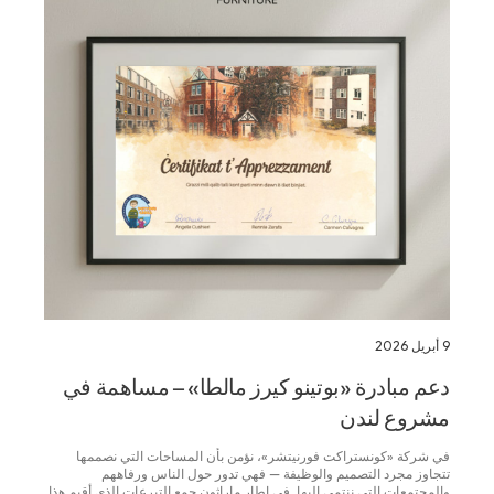
9 أبريل 2026
دعم مبادرة «بوتينو كيرز مالطا» – مساهمة في
مشروع لندن
في شركة «كونستراكت فورنيتشر»، نؤمن بأن المساحات التي نصممها
تتجاوز مجرد التصميم والوظيفة — فهي تدور حول الناس ورفاههم
والمجتمعات التي ننتمي إليها. في إطار ماراثون جمع التبرعات الذي أقيم هذا