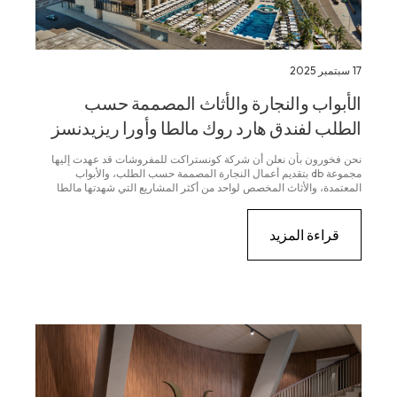
17 سبتمبر 2025
الأبواب والنجارة والأثاث المصممة حسب
الطلب لفندق هارد روك مالطا وأورا ريزيدنسز
نحن فخورون بأن نعلن أن شركة كونستراكت للمفروشات قد عهدت إليها
مجموعة db بتقديم أعمال النجارة المصممة حسب الطلب، والأبواب
المعتمدة، والأثاث المخصص لواحد من أكثر المشاريع التي شهدتها مالطا
شهرة على الإطلاق: فندق هارد روك مالطا، وأورا ريزيدنسز، والمساحات
التجارية المجاورة في خليج سانت جورج...
قراءة المزيد