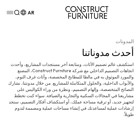
خطي إلى المحتوى
AR
ق القائمة
المدونات
أحدث مدوناتنا
استكشف عالم تصميم الأثاث، ومتابعة آخر مستجدات المشاريع، وأحدث
اتجاهات التصميم الداخلي مع شركة Construct Furniture، المصنع
والمورد الموثوق به في مالطا للمطابخ المخصصة، وأثاث غرف النوم،
والأبواب الداخلية، والحلول المتكاملة للمشاريع. من خلال مدونتنا، نشارك
النصائح المتخصصة، وإلهام التصميم، ونظرة من وراء الكواليس على
مشاريعنا في المجالات السكنية والتجارية والضيافة. سواء كنت تخطط
لتجهيز جديد، أو ترقية مساحة عملك، أو استكشاف أفكار التصميم، ستجد
إرشادات عملية لمساعدتك في إنشاء مساحات عملية ومصممة لتدوم
طويلاً.