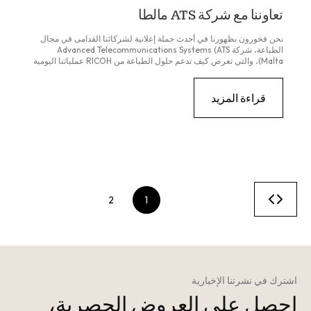
تعاوننا مع شركة ATS مالطا
نحن فخورون بظهورنا في أحدث حملة إعلانية لشركائنا القدامى في مجال
الطباعة، شركة Advanced Telecommunications Systems (ATS
Malta)، والتي تعرض كيف تدعم حلول الطباعة من RICOH عملياتنا اليومية
هنا في شركة كونستركت للأثاث. Ltd - مالطا.
قراءة المزيد
ترقيم
الصفحة
الصفحة
2
1
صفحات
المنشورات
اشترك في نشرتنا الإخبارية
احصل على العروض الحصرية،