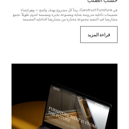
حسب الطلب
في Construct Furniture، يبدأ كل مشروع بهدف واضح — وهو إنشاء
تصميمات داخلية مدروسة بعناية ومصنوعة بخبرة ومصممة لتدوم طويلاً. تجمع
مشاريعنا قيد التنفيذ مجموعة مختارة من مشاريعنا الداخلية المصممة
خصيصاً، وتقدم نظرة عامة بصرية على الجودة والتفاصيل والاتساق وراء
عملنا...
قراءة المزيد