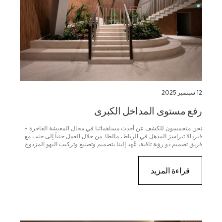
12 سبتمبر 2025
رفع مستوى المداخل الكبرى
نحن متحمسون للكشف عن أحدث مساهماتنا في مجال المعيشة الفاخرة -
فيردالا تيراسز المذهل في الرباط، مالطا. من خلال العمل جنباً إلى جنب مع
فريق تصميم ذو رؤية ثاقبة، عُهد إلينا بتصميم وتصنيع وتركيب البهو المزدوج
المثير للإعجاب في المبنى - وهي مساحة تمزج الآن بشكل مثالي بين الأناقة
المعمارية والرقي المادي.
قراءة المزيد